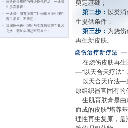
奠定基础；
烧烫伤外用药的升级换代产品—一途牌
生肌育肤膏！
第二步：
以类消
一途牌生肌育肤膏可让烧伤皮肤生理性
再生复原、不留疤！
生提供条件；
首届烧伤再生理论与实践培训班在孔孟
第三步：
为烧伤
之乡—兖矿集团总医院举办！
再生新皮肤。
在烧伤皮肤再生
—"以天合天疗法
以天合天疗法—
原组织器官固有的
生肌育肤膏是由
而成的皮肤"培养
理性再生复原，是