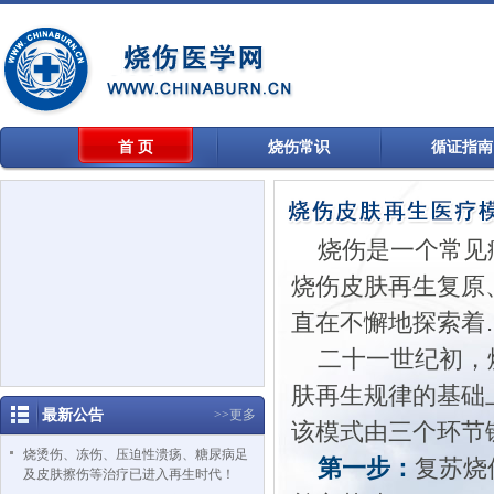
首 页
烧伤常识
循证指南
烧伤是一个常见
烧伤皮肤再生复原
直在不懈地探索着
二十一世纪初，
肤再生规律的基础
最新公告
>>更多
该模式由三个环节
烧烫伤、冻伤、压迫性溃疡、糖尿病足
第一步：
复苏烧
及皮肤擦伤等治疗已进入再生时代！