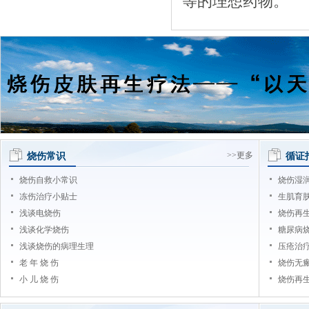
等的理想药物。
烧伤常识
>>更多
循证
烧伤自救小常识
烧伤湿
冻伤治疗小贴士
生肌育
浅谈电烧伤
烧伤再
浅谈化学烧伤
糖尿病
浅谈烧伤的病理生理
压疮治
老 年 烧 伤
烧伤无
小 儿 烧 伤
烧伤再